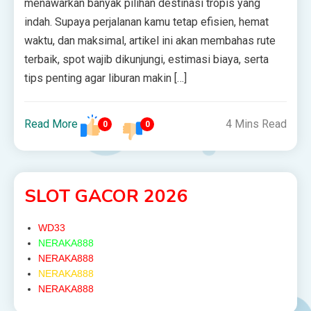
menawarkan banyak pilihan destinasi tropis yang
indah. Supaya perjalanan kamu tetap efisien, hemat
waktu, dan maksimal, artikel ini akan membahas rute
terbaik, spot wajib dikunjungi, estimasi biaya, serta
tips penting agar liburan makin […]
Read More
4 Mins Read
0
0
SLOT GACOR 2026
WD33
NERAKA888
NERAKA888
NERAKA888
NERAKA888