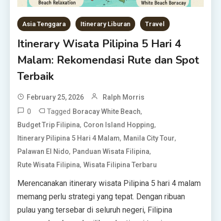
Asia Tenggara
Itinerary Liburan
Travel
Itinerary Wisata Pilipina 5 Hari 4
Malam: Rekomendasi Rute dan Spot
Terbaik
February 25, 2026
Ralph Morris
0
Tagged
,
Boracay White Beach
,
,
Budget Trip Filipina
Coron Island Hopping
,
,
Itinerary Pilipina 5 Hari 4 Malam
Manila City Tour
,
,
Palawan El Nido
Panduan Wisata Filipina
,
Rute Wisata Filipina
Wisata Filipina Terbaru
Merencanakan itinerary wisata Pilipina 5 hari 4 malam
memang perlu strategi yang tepat. Dengan ribuan
pulau yang tersebar di seluruh negeri, Filipina