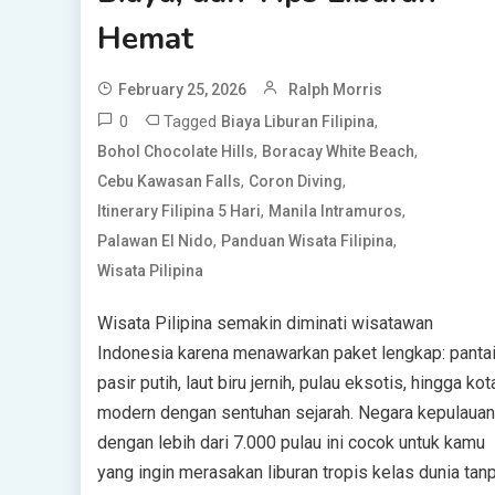
Hemat
February 25, 2026
Ralph Morris
0
Tagged
,
Biaya Liburan Filipina
,
,
Bohol Chocolate Hills
Boracay White Beach
,
,
Cebu Kawasan Falls
Coron Diving
,
,
Itinerary Filipina 5 Hari
Manila Intramuros
,
,
Palawan El Nido
Panduan Wisata Filipina
Wisata Pilipina
Wisata Pilipina semakin diminati wisatawan
Indonesia karena menawarkan paket lengkap: panta
pasir putih, laut biru jernih, pulau eksotis, hingga kot
modern dengan sentuhan sejarah. Negara kepulauan
dengan lebih dari 7.000 pulau ini cocok untuk kamu
yang ingin merasakan liburan tropis kelas dunia tan