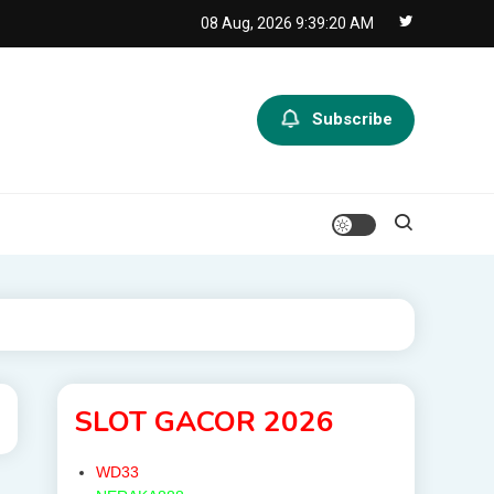
08 Aug, 2026
9:39:20 AM
Subscribe
SLOT GACOR 2026
WD33