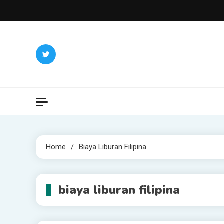
Skip
to
content
Home
Biaya Liburan Filipina
biaya liburan filipina