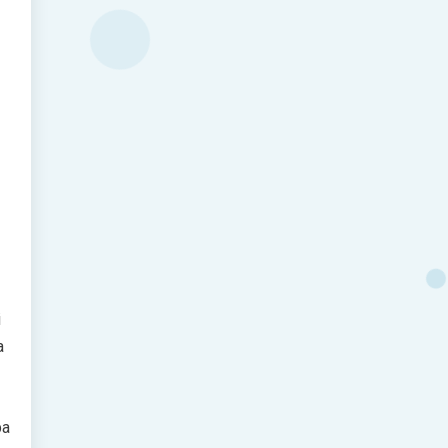
i
a
pa