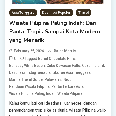
Asia Tenggara
Destinasi Populer
Travel
Wisata Pilipina Paling Indah: Dari
Pantai Tropis Sampai Kota Modern
yang Menarik
February 25, 2026
Ralph Morris
0
Tagged
,
Bohol Chocolate Hills
,
,
,
Boracay White Beach
Cebu Kawasan Falls
Coron Island
,
,
Destinasi Instagramable
Liburan Asia Tenggara
,
,
Manila Travel Guide
Palawan El Nido
,
,
Panduan Wisata Filipina
Pantai Terbaik Asia
,
Wisata Filipina Paling Indah
Wisata Pilipina
Kalau kamu lagi cari destinasi luar negeri dengan
pemandangan tropis kelas dunia, wisata Pilipina wajib