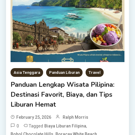
Asia Tenggara
Panduan Liburan
Travel
Panduan Lengkap Wisata Pilipina:
Destinasi Favorit, Biaya, dan Tips
Liburan Hemat
February 25, 2026
Ralph Morris
0
Tagged
,
Biaya Liburan Filipina
,
,
Bohol Chocolate Hills
Boracay White Beach