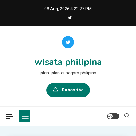
Skip
08 Aug, 2026
4:22:28 PM
to
content
wisata philipina
jalan-jalan di negara philipina
Subscribe