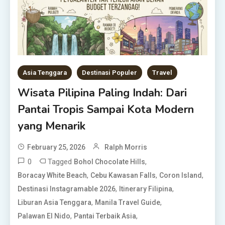
Asia Tenggara
Destinasi Populer
Travel
Wisata Pilipina Paling Indah: Dari
Pantai Tropis Sampai Kota Modern
yang Menarik
February 25, 2026
Ralph Morris
0
Tagged
,
Bohol Chocolate Hills
,
,
,
Boracay White Beach
Cebu Kawasan Falls
Coron Island
,
,
Destinasi Instagramable 2026
Itinerary Filipina
,
,
Liburan Asia Tenggara
Manila Travel Guide
,
,
Palawan El Nido
Pantai Terbaik Asia