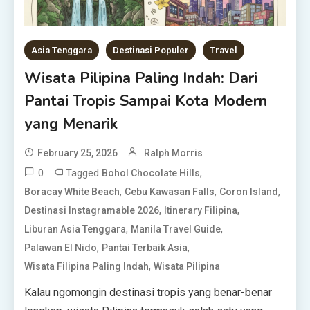
Asia Tenggara
Destinasi Populer
Travel
Wisata Pilipina Paling Indah: Dari
Pantai Tropis Sampai Kota Modern
yang Menarik
February 25, 2026
Ralph Morris
0
Tagged
,
Bohol Chocolate Hills
,
,
,
Boracay White Beach
Cebu Kawasan Falls
Coron Island
,
,
Destinasi Instagramable 2026
Itinerary Filipina
,
,
Liburan Asia Tenggara
Manila Travel Guide
,
,
Palawan El Nido
Pantai Terbaik Asia
,
Wisata Filipina Paling Indah
Wisata Pilipina
Kalau ngomongin destinasi tropis yang benar-benar