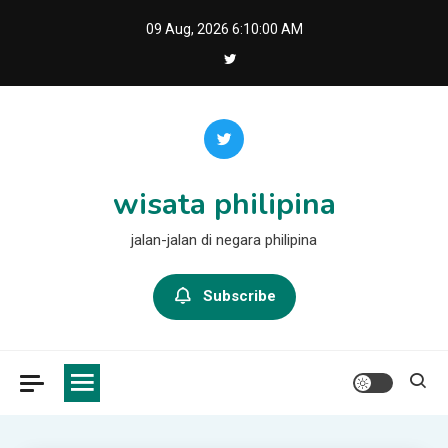
Skip
09 Aug, 2026
6:10:00 AM
to
content
wisata philipina
jalan-jalan di negara philipina
Subscribe