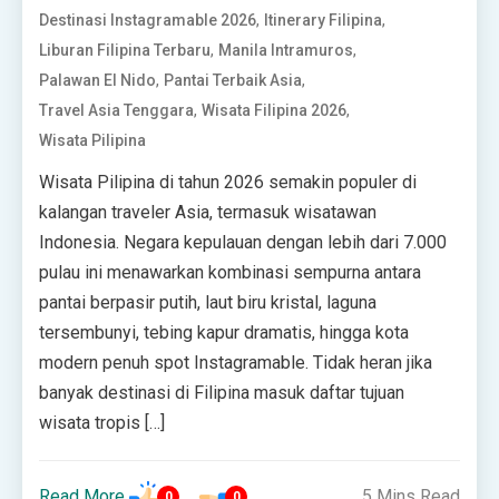
,
,
Destinasi Instagramable 2026
Itinerary Filipina
,
,
Liburan Filipina Terbaru
Manila Intramuros
,
,
Palawan El Nido
Pantai Terbaik Asia
,
,
Travel Asia Tenggara
Wisata Filipina 2026
Wisata Pilipina
Wisata Pilipina di tahun 2026 semakin populer di
kalangan traveler Asia, termasuk wisatawan
Indonesia. Negara kepulauan dengan lebih dari 7.000
pulau ini menawarkan kombinasi sempurna antara
pantai berpasir putih, laut biru kristal, laguna
tersembunyi, tebing kapur dramatis, hingga kota
modern penuh spot Instagramable. Tidak heran jika
banyak destinasi di Filipina masuk daftar tujuan
wisata tropis […]
Read More
5 Mins Read
0
0