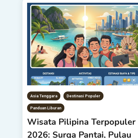
Asia Tenggara
Destinasi Populer
Panduan Liburan
Wisata Pilipina Terpopuler
2026: Surga Pantai, Pulau