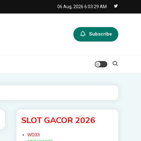
06 Aug, 2026
6:03:29 AM
Subscribe
SLOT GACOR 2026
WD33