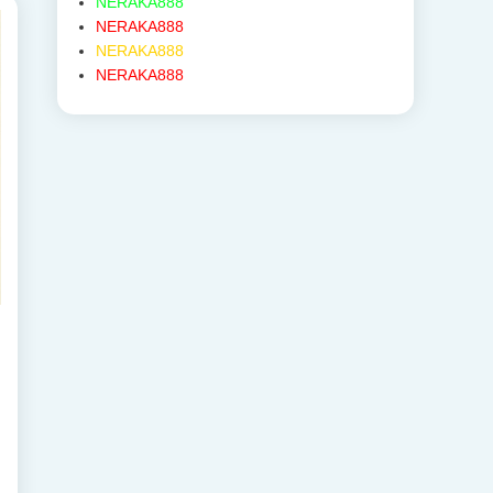
NERAKA888
NERAKA888
NERAKA888
NERAKA888