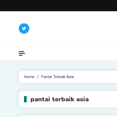
Skip
to
content
Home
Pantai Terbaik Asia
pantai terbaik asia