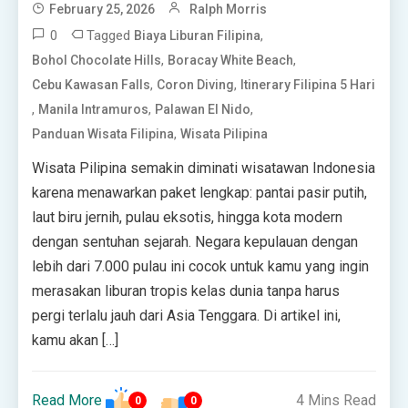
February 25, 2026
Ralph Morris
0
Tagged
,
Biaya Liburan Filipina
,
,
Bohol Chocolate Hills
Boracay White Beach
,
,
Cebu Kawasan Falls
Coron Diving
Itinerary Filipina 5 Hari
,
,
,
Manila Intramuros
Palawan El Nido
,
Panduan Wisata Filipina
Wisata Pilipina
Wisata Pilipina semakin diminati wisatawan Indonesia
karena menawarkan paket lengkap: pantai pasir putih,
laut biru jernih, pulau eksotis, hingga kota modern
dengan sentuhan sejarah. Negara kepulauan dengan
lebih dari 7.000 pulau ini cocok untuk kamu yang ingin
merasakan liburan tropis kelas dunia tanpa harus
pergi terlalu jauh dari Asia Tenggara. Di artikel ini,
kamu akan […]
Read More
4 Mins Read
0
0