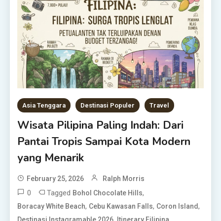
Asia Tenggara
Destinasi Populer
Travel
Wisata Pilipina Paling Indah: Dari
Pantai Tropis Sampai Kota Modern
yang Menarik
February 25, 2026
Ralph Morris
0
Tagged
,
Bohol Chocolate Hills
,
,
,
Boracay White Beach
Cebu Kawasan Falls
Coron Island
,
,
Destinasi Instagramable 2026
Itinerary Filipina