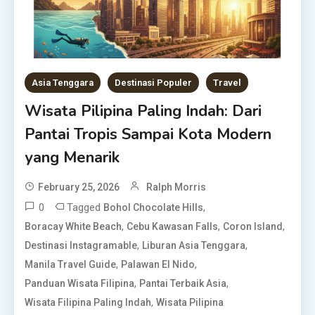
Asia Tenggara
Destinasi Populer
Travel
Wisata Pilipina Paling Indah: Dari
Pantai Tropis Sampai Kota Modern
yang Menarik
February 25, 2026
Ralph Morris
0
Tagged
,
Bohol Chocolate Hills
,
,
,
Boracay White Beach
Cebu Kawasan Falls
Coron Island
,
,
Destinasi Instagramable
Liburan Asia Tenggara
,
,
Manila Travel Guide
Palawan El Nido
,
,
Panduan Wisata Filipina
Pantai Terbaik Asia
,
Wisata Filipina Paling Indah
Wisata Pilipina