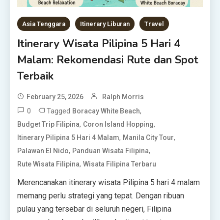
Asia Tenggara
Itinerary Liburan
Travel
Itinerary Wisata Pilipina 5 Hari 4
Malam: Rekomendasi Rute dan Spot
Terbaik
February 25, 2026
Ralph Morris
0
Tagged
,
Boracay White Beach
,
,
Budget Trip Filipina
Coron Island Hopping
,
,
Itinerary Pilipina 5 Hari 4 Malam
Manila City Tour
,
,
Palawan El Nido
Panduan Wisata Filipina
,
Rute Wisata Filipina
Wisata Filipina Terbaru
Merencanakan itinerary wisata Pilipina 5 hari 4 malam
memang perlu strategi yang tepat. Dengan ribuan
pulau yang tersebar di seluruh negeri, Filipina