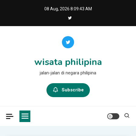
Skip
08 Aug, 2026
8:09:44 AM
to
content
wisata philipina
jalan-jalan di negara philipina
Subscribe